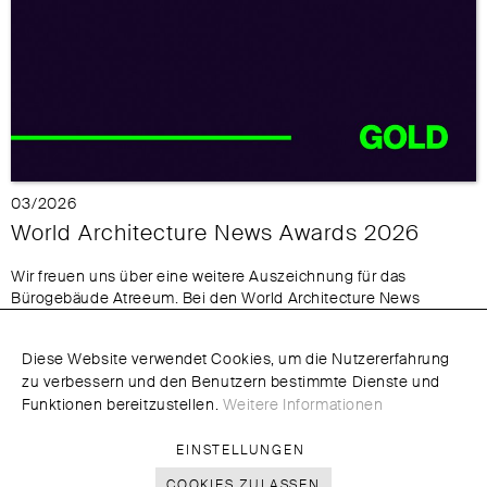
03/2026
World Architecture News Awards 2026
Wir freuen uns über eine weitere Auszeichnung für das
Bürogebäude Atreeum. Bei den World Architecture News
Awards 2026 wurde unser Projekt in der Kategorie "Commercial
Buildings - Under 25,000 sqm" mit Gold ausgezeichnet.
Diese Website verwendet Cookies, um die Nutzererfahrung
wanawards.com
zu verbessern und den Benutzern bestimmte Dienste und
meixner-schlueter-wendt.de/projekte/atreeum
Funktionen bereitzustellen.
Weitere Informationen
MEIXNER SCHLÜTER WENDT
·
FISCHERFELDSTRASSE 13
·
60311
EINSTELLUNGEN
FRANKFURT
·
TELEFON: 069 - 210286 - 0
·
INFO@MEIXNER-
SCHLUETER-WENDT.DE
·
COOKIES ZULASSEN